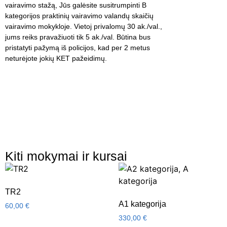
vairavimo stažą, Jūs galėsite susitrumpinti B
kategorijos praktinių vairavimo valandų skaičių
vairavimo mokykloje. Vietoj privalomų 30 ak./val.,
jums reiks pravažiuoti tik 5 ak./val. Būtina bus
pristatyti pažymą iš policijos, kad per 2 metus
neturėjote jokių KET pažeidimų.
Kiti mokymai ir kursai
TR2
A1 kategorija
60,00
€
330,00
€