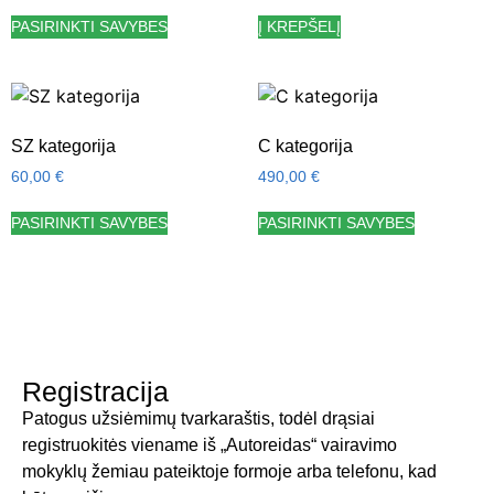
PASIRINKTI SAVYBES
Į KREPŠELĮ
SZ kategorija
C kategorija
60,00
€
490,00
€
PASIRINKTI SAVYBES
PASIRINKTI SAVYBES
Registracija
Patogus užsiėmimų tvarkaraštis, todėl drąsiai
registruokitės viename iš „Autoreidas“ vairavimo
mokyklų žemiau pateiktoje formoje arba telefonu, kad