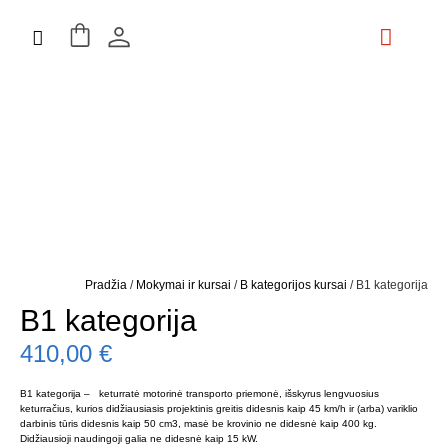
Mokymai ir kursai
ES Projektai
Kontaktai ir Rekvizitai
Pradžia
/
Mokymai ir kursai
/
B kategorijos kursai
/ B1 kategorija
B1 kategorija
410,00
€
B1 kategorija – keturratė motorinė transporto priemonė, išskyrus lengvuosius
keturračius, kurios didžiausiasis projektinis greitis didesnis kaip 45 km/h ir (arba) variklio
darbinis tūris didesnis kaip 50 cm3, masė be krovinio ne didesnė kaip 400 kg.
Didžiausioji naudingoji galia ne didesnė kaip 15 kW.