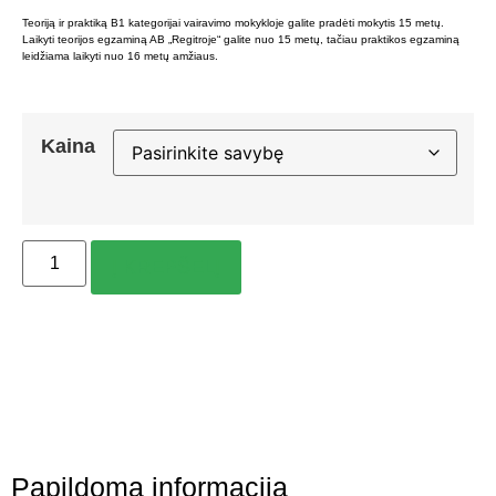
Teoriją ir praktiką B1 kategorijai vairavimo mokykloje galite pradėti mokytis 15 metų.
Laikyti teorijos egzaminą AB „Regitroje“ galite nuo 15 metų, tačiau praktikos egzaminą
leidžiama laikyti nuo 16 metų amžiaus.
Kaina
Į KREPŠELĮ
Papildoma informacija