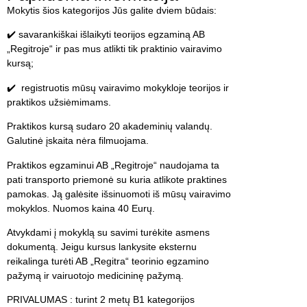
Mokytis šios kategorijos Jūs galite dviem būdais:
✔️ savarankiškai išlaikyti teorijos egzaminą AB
„Regitroje“ ir pas mus atlikti tik praktinio vairavimo
kursą;
✔️ registruotis mūsų vairavimo mokykloje teorijos ir
praktikos užsiėmimams.
Praktikos kursą sudaro 20 akademinių valandų.
Galutinė įskaita nėra filmuojama.
Praktikos egzaminui AB „Regitroje“ naudojama ta
pati transporto priemonė su kuria atlikote praktines
pamokas. Ją galėsite išsinuomoti iš mūsų vairavimo
mokyklos. Nuomos kaina 40 Eurų.
Atvykdami į mokyklą su savimi turėkite asmens
dokumentą. Jeigu kursus lankysite eksternu
reikalinga turėti AB „Regitra“ teorinio egzamino
pažymą ir vairuotojo medicininę pažymą.
PRIVALUMAS : turint 2 metų B1 kategorijos