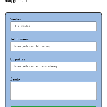
būtų greičiau.
Vardas
Tel. numeris
El. paštas
Žinutė