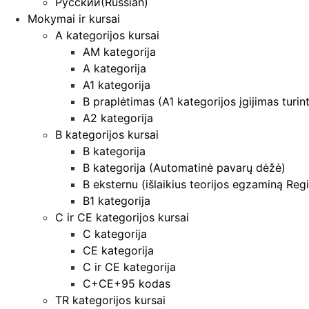
Русский
(
Russian
)
Mokymai ir kursai
A kategorijos kursai
AM kategorija
A kategorija
A1 kategorija
B praplėtimas (A1 kategorijos įgijimas turin
A2 kategorija
B kategorijos kursai
B kategorija
B kategorija (Automatinė pavarų dėžė)
B eksternu (išlaikius teorijos egzaminą Regi
B1 kategorija
C ir CE kategorijos kursai
C kategorija
CE kategorija
C ir CE kategorija
C+CE+95 kodas
TR kategorijos kursai