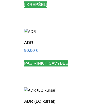
Į KREPŠELĮ
ADR
90,00
€
PASIRINKTI SAVYBES
ADR (LQ kursai)