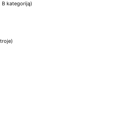
t B kategoriją)
troje)