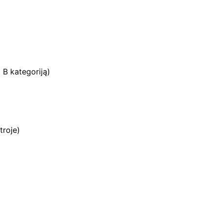
t B kategoriją)
troje)