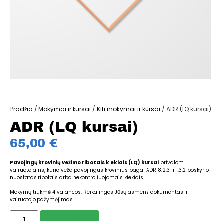
Pradžia
/
Mokymai ir kursai
/
Kiti mokymai ir kursai
/ ADR (LQ kursai)
ADR (LQ kursai)
65,00
€
Pavojingų krovinių vežimo ribotais kiekiais (LQ) kursai
privalomi
vairuotojams, kurie veža pavojingus krovinius pagal ADR 8.2.3 ir 1.3.2 poskyrio
nuostatas ribotais arba nekontroliuojamais kiekiais.
Mokymų trukmė 4 valandos. Reikalingas Jūsų asmens dokumentas ir
vairuotojo pažymėjimas.