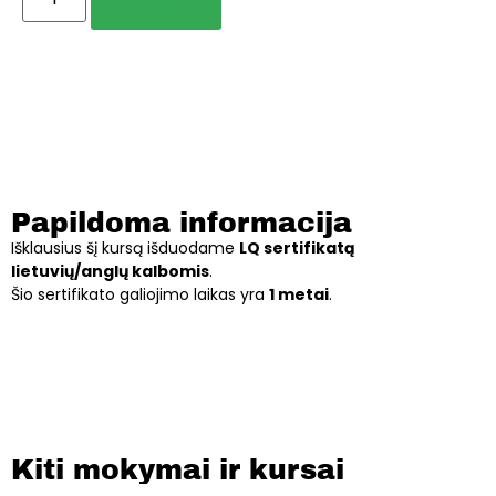
Į KREPŠELĮ
Papildoma informacija
Išklausius šį kursą išduodame
LQ sertifikatą
lietuvių/anglų kalbomis
.
Šio sertifikato galiojimo laikas yra
1 metai
.
Kiti mokymai ir kursai