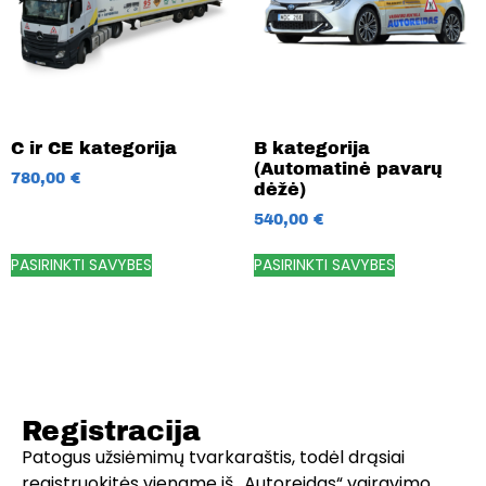
C ir CE kategorija
B kategorija
(Automatinė pavarų
780,00
€
dėžė)
540,00
€
PASIRINKTI SAVYBES
PASIRINKTI SAVYBES
Registracija
Patogus užsiėmimų tvarkaraštis, todėl drąsiai
registruokitės viename iš „Autoreidas“ vairavimo