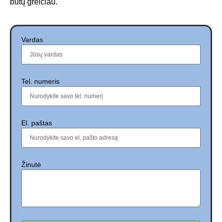
būtų greičiau.
Vardas
Tel. numeris
El. paštas
Žinutė