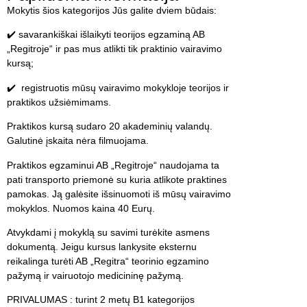
Mokytis šios kategorijos Jūs galite dviem būdais:
✔️ savarankiškai išlaikyti teorijos egzaminą AB
„Regitroje“ ir pas mus atlikti tik praktinio vairavimo
kursą;
✔️ registruotis mūsų vairavimo mokykloje teorijos ir
praktikos užsiėmimams.
Praktikos kursą sudaro 20 akademinių valandų.
Galutinė įskaita nėra filmuojama.
Praktikos egzaminui AB „Regitroje“ naudojama ta
pati transporto priemonė su kuria atlikote praktines
pamokas. Ją galėsite išsinuomoti iš mūsų vairavimo
mokyklos. Nuomos kaina 40 Eurų.
Atvykdami į mokyklą su savimi turėkite asmens
dokumentą. Jeigu kursus lankysite eksternu
reikalinga turėti AB „Regitra“ teorinio egzamino
pažymą ir vairuotojo medicininę pažymą.
PRIVALUMAS : turint 2 metų B1 kategorijos