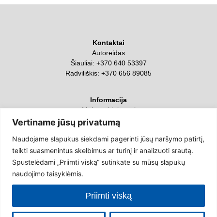
Kontaktai
Autoreidas
Šiauliai:
+370 640 53397
Radviliškis:
+370 656 89085
Informacija
Mokymai ir kursai
Apie mus
Vertiname jūsų privatumą
Kontaktai ir rekvizitai
Naudojame slapukus siekdami pagerinti jūsų naršymo patirtį,
teikti suasmenintus skelbimus ar turinį ir analizuoti srautą.
Sekite mus
Spustelėdami „Priimti viską“ sutinkate su mūsų slapukų
naudojimo taisyklėmis.
Grąžinimas ir jo sąlygos
|
Privatumo politika
|
Slapukų politika
Priimti viską