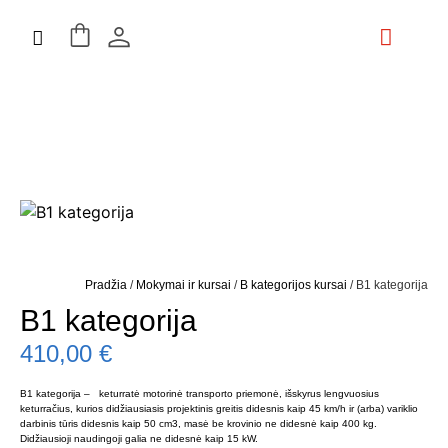
Mokymai ir kursai
ES Projektai
Kontaktai ir Rekvizitai
Pradžia
/
Mokymai ir kursai
/
B kategorijos kursai
/ B1 kategorija
B1 kategorija
410,00
€
B1 kategorija – keturratė motorinė transporto priemonė, išskyrus lengvuosius
keturračius, kurios didžiausiasis projektinis greitis didesnis kaip 45 km/h ir (arba) variklio
darbinis tūris didesnis kaip 50 cm3, masė be krovinio ne didesnė kaip 400 kg.
Didžiausioji naudingoji galia ne didesnė kaip 15 kW.