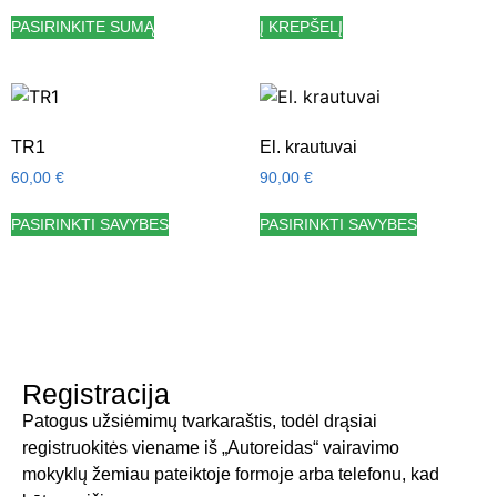
PASIRINKITE SUMĄ
Į KREPŠELĮ
TR1
El. krautuvai
60,00
€
90,00
€
PASIRINKTI SAVYBES
PASIRINKTI SAVYBES
Registracija
Patogus užsiėmimų tvarkaraštis, todėl drąsiai
registruokitės viename iš „Autoreidas“ vairavimo
mokyklų žemiau pateiktoje formoje arba telefonu, kad