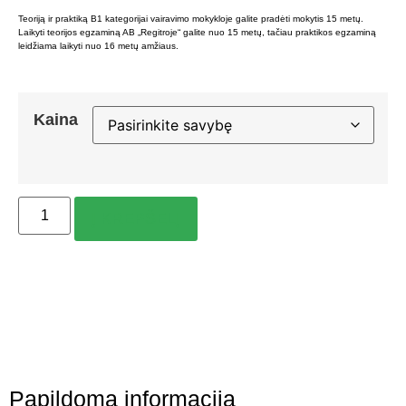
Teoriją ir praktiką B1 kategorijai vairavimo mokykloje galite pradėti mokytis 15 metų.
Laikyti teorijos egzaminą AB „Regitroje“ galite nuo 15 metų, tačiau praktikos egzaminą
leidžiama laikyti nuo 16 metų amžiaus.
Kaina
Į KREPŠELĮ
Papildoma informacija