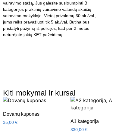
vairavimo stažą, Jūs galėsite susitrumpinti B
kategorijos praktinių vairavimo valandų skaičių
vairavimo mokykloje. Vietoj privalomų 30 ak./val.,
jums reiks pravažiuoti tik 5 ak./val. Būtina bus
pristatyti pažymą iš policijos, kad per 2 metus
neturėjote jokių KET pažeidimų.
Kiti mokymai ir kursai
Dovanų kuponas
A1 kategorija
35,00
€
330,00
€