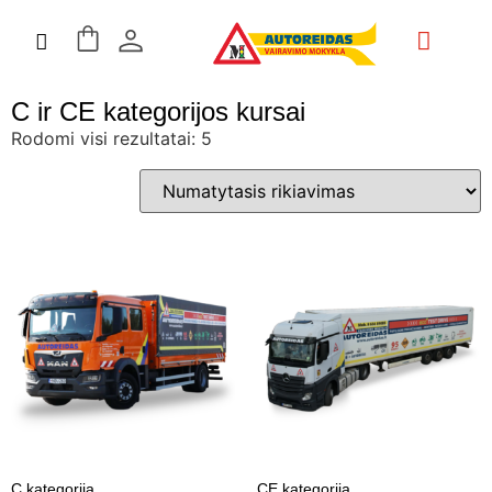
Mokymai ir kursai
ES Projektai
Kontaktai ir Rekvizitai
C ir CE kategorijos kursai
Rodomi visi rezultatai: 5
C kategorija
CE kategorija