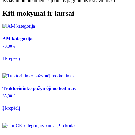
Išsilavinimo dokumentas (būtinas pagrindinis išsilavinimas).
Kiti mokymai ir kursai
AM kategorija
70,00
€
Į krepšelį
Traktorininko pažymėjimo keitimas
35,00
€
Į krepšelį