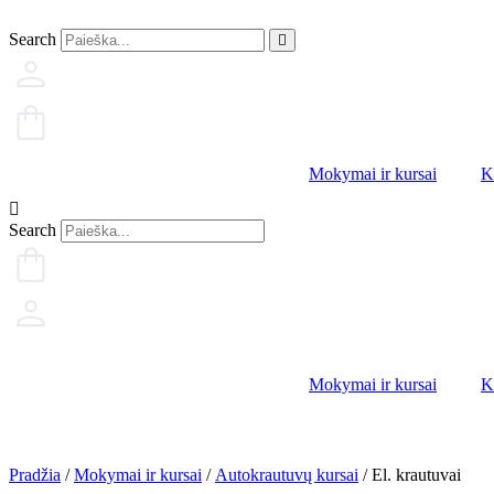
Eiti
prie
Search
turinio
Mokymai ir kursai
K
Search
Mokymai ir kursai
K
Pradžia
/
Mokymai ir kursai
/
Autokrautuvų kursai
/ El. krautuvai