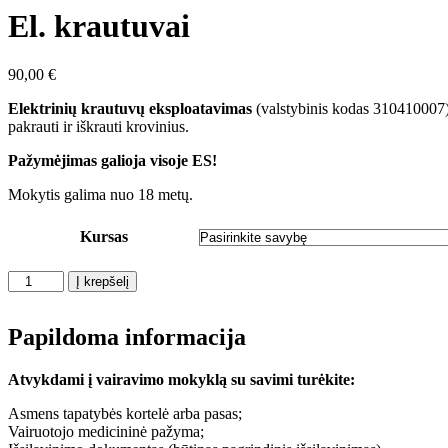
El. krautuvai
90,00
€
Elektrinių krautuvų eksploatavimas
(valstybinis kodas 310410007).
pakrauti ir iškrauti krovinius.
Pažymėjimas galioja visoje ES!
Mokytis galima nuo 18 metų.
Kursas
produkto
Į krepšelį
kiekis:
El.
krautuvai
Papildoma informacija
Atvykdami į vairavimo mokyklą su savimi turėkite:
Asmens tapatybės kortelė arba pasas;
Vairuotojo medicininė pažyma;