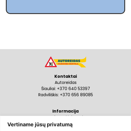
Kontaktai
Autoreidas
Šiauliai:
+370 640 53397
Radviliškis:
+370 656 89085
Informacija
Mokymai ir kursai
Apie mus
Vertiname jūsų privatumą
Kontaktai ir rekvizitai