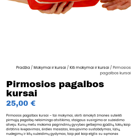
Pradžia
/
Mokymai ir kursai
/
Kiti mokymai ir kursai
/ Pirmosios
pagalbos kursai
Pirmosios pagalbos
kursai
25,00
€
Pirmosios pagalbos kursai – tai mokymai, skirti išmokyti žmones suteikti
pirmąją pagalbą nelaimingo atsitikimo, staigaus susirgimo ar sužeidimo
atveju. Kursų metu mokoma pagrindinių gyvybės gelbėjimo įgūdžių, tokių kaip
dirbtinis kvėpavimas, širdies masažas, kraujavimo sustabdymas, lūžių,
nudegimų ir kitų sužeidimų gydymas, taip pat kaip elgtis su sąmonės