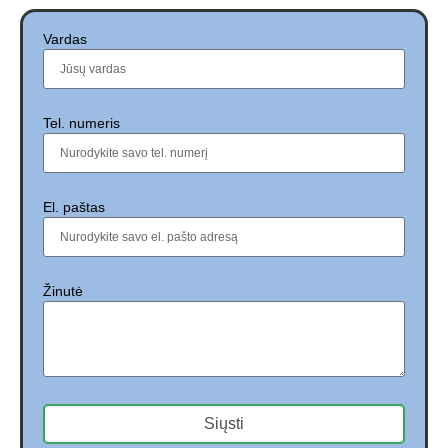
Vardas
Tel. numeris
El. paštas
Žinutė
Siųsti