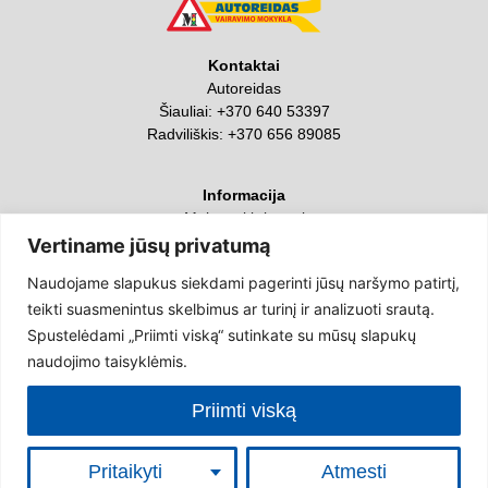
Kontaktai
Autoreidas
Šiauliai:
+370 640 53397
Radviliškis:
+370 656 89085
Informacija
Mokymai ir kursai
Apie mus
Vertiname jūsų privatumą
Kontaktai ir rekvizitai
Naudojame slapukus siekdami pagerinti jūsų naršymo patirtį,
teikti suasmenintus skelbimus ar turinį ir analizuoti srautą.
Sekite mus
Spustelėdami „Priimti viską“ sutinkate su mūsų slapukų
naudojimo taisyklėmis.
Grąžinimas ir jo sąlygos
|
Privatumo politika
|
Slapukų politika
Priimti viską
English
Lietuvių
Русский
(
Russian
)
Pritaikyti
Atmesti