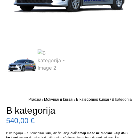
Pradžia
/
Mokymai ir kursai
/
B kategorijos kursai
/ B kategorija
B kategorija
540,00
€
B kategorija – automobiliai, kurių didžiausioji
leidžiamoji masė ne didesnė kaip 3500
kg
ir turintys ne daugiau kaip aštuonias sėdimas vietas be vairuotojo vietos. Šie