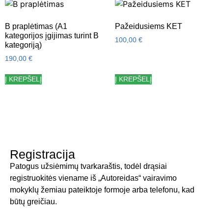
B praplėtimas (A1
Pažeidusiems KET
kategorijos įgijimas turint B
100,00
€
kategoriją)
190,00
€
Į KREPŠELĮ
Į KREPŠELĮ
Registracija
Patogus užsiėmimų tvarkaraštis, todėl drąsiai
registruokitės viename iš „Autoreidas“ vairavimo
mokyklų žemiau pateiktoje formoje arba telefonu, kad
būtų greičiau.