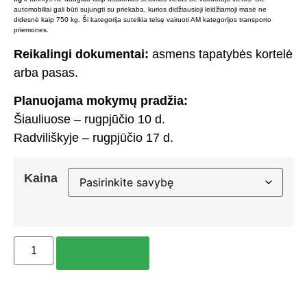
automobiliai gali būti sujungti su priekaba, kurios didžiausioji leidžiamoji masė ne
didesnė kaip 750 kg. Ši kategorija suteikia teisę vairuoti AM kategorijos transporto
priemones.
Reikalingi dokumentai:
asmens tapatybės kortelė
arba pasas.
Planuojama mokymų pradžia:
Šiauliuose – rugpjūčio 10 d.
Radviliškyje – rugpjūčio 17 d.
Kaina
Į KREPŠELĮ