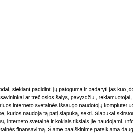
ai, siekiant padidinti jų patogumą ir padaryti jas kuo į
savininkai ar trečiosios šalys, pavyzdžiui, reklamuotojai
kuriuos interneto svetainės išsaugo naudotojų kompiuteriuo
, kurios naudoja tą patį slapuką, sekti. Slapukai skirst
 interneto svetainė ir kokiais tikslais jie naudojami. In
vetainės finansavimą. Šiame paaiškinime pateikiama daug