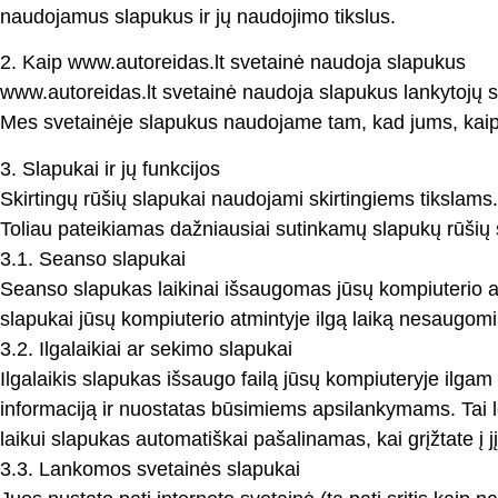
naudojamus slapukus ir jų naudojimo tikslus.
2. Kaip www.autoreidas.lt svetainė naudoja slapukus
www.autoreidas.lt svetainė naudoja slapukus lankytojų sta
Mes svetainėje slapukus naudojame tam, kad jums, kaip l
3. Slapukai ir jų funkcijos
Skirtingų rūšių slapukai naudojami skirtingiems tikslams.
Toliau pateikiamas dažniausiai sutinkamų slapukų rūšių 
3.1. Seanso slapukai
Seanso slapukas laikinai išsaugomas jūsų kompiuterio atm
slapukai jūsų kompiuterio atmintyje ilgą laiką nesaugomi, 
3.2. Ilgalaikiai ar sekimo slapukai
Ilgalaikis slapukas išsaugo failą jūsų kompiuteryje ilgam 
informaciją ir nuostatas būsimiems apsilankymams. Tai le
laikui slapukas automatiškai pašalinamas, kai grįžtate į j
3.3. Lankomos svetainės slapukai