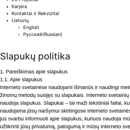
Karjera
Kontaktai ir Rekvizitai
Lietuvių
English
Русский
(
Russian
)
Slapukų politika
1. Pareiškimas apie slapukus
1.1. Apie slapukus
Interneto svetainėse naudojami išmanūs ir naudingi metod
žinomų metodų susijęs su slapukais. Interneto svetainių 
naudoja slapukus. Slapukai – tai maži tekstiniai failai, 
naudojama jūsų naršymui skirtingose interneto svetainėse
jus svarbu informuoti apie slapukus, kuriuos naudoja mūsų
užtikrinti jūsų privatumą, patogumą ir mūsų interneto s