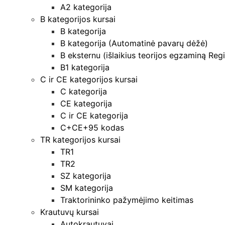
A2 kategorija
B kategorijos kursai
B kategorija
B kategorija (Automatinė pavarų dėžė)
B eksternu (išlaikius teorijos egzaminą Regi
B1 kategorija
C ir CE kategorijos kursai
C kategorija
CE kategorija
C ir CE kategorija
C+CE+95 kodas
TR kategorijos kursai
TR1
TR2
SZ kategorija
SM kategorija
Traktorininko pažymėjimo keitimas
Krautuvų kursai
Autokrautuvai