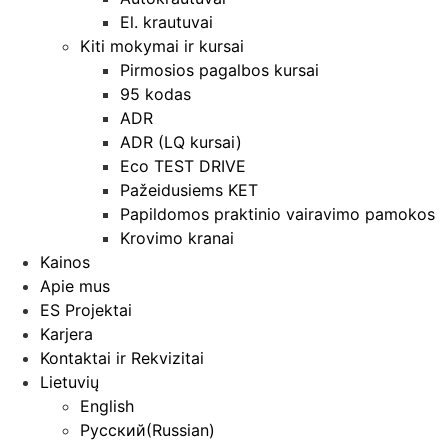
El. krautuvai
Kiti mokymai ir kursai
Pirmosios pagalbos kursai
95 kodas
ADR
ADR (LQ kursai)
Eco TEST DRIVE
Pažeidusiems KET
Papildomos praktinio vairavimo pamokos
Krovimo kranai
Kainos
Apie mus
ES Projektai
Karjera
Kontaktai ir Rekvizitai
Lietuvių
English
Русский
(
Russian
)