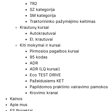
TR2
SZ kategorija
SM kategorija
Traktorininko pažymėjimo keitimas
Krautuvų kursai
Autokrautuvai
El. krautuvai
Kiti mokymai ir kursai
Pirmosios pagalbos kursai
95 kodas
ADR
ADR (LQ kursai)
Eco TEST DRIVE
Pažeidusiems KET
Papildomos praktinio vairavimo pamokos
Krovimo kranai
Kainos
Apie mus
ES Projektai