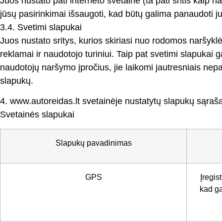
Juos nustato pati interneto svetainė (ta pati sritis kaip n
jūsų pasirinkimai išsaugoti, kad būtų galima panaudoti j
3.4. Svetimi slapukai
Juos nustato sritys, kurios skiriasi nuo rodomos naršyklės
reklamai ir naudotojo turiniui. Taip pat svetimi slapukai g
naudotojų naršymo įpročius, jie laikomi jautresniais nepa
slapukų.
4. www.autoreidas.lt svetainėje nustatytų slapukų sąraš
Svetainės slapukai
Slapukų pavadinimas
GPS
Įregis
kad ga