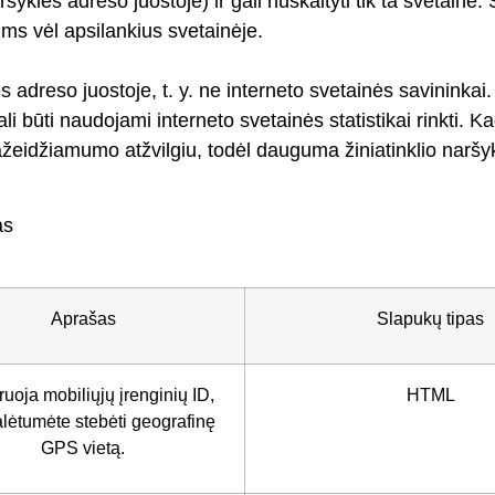
aršyklės adreso juostoje) ir gali nuskaityti tik ta svetainė
ums vėl apsilankius svetainėje.
 adreso juostoje, t. y. ne interneto svetainės savininkai.
ali būti naudojami interneto svetainės statistikai rinkti. 
žeidžiamumo atžvilgiu, todėl dauguma žiniatinklio naršykl
as
Aprašas
Slapukų tipas
truoja mobiliųjų įrenginių ID,
HTML
lėtumėte stebėti geografinę
GPS vietą.