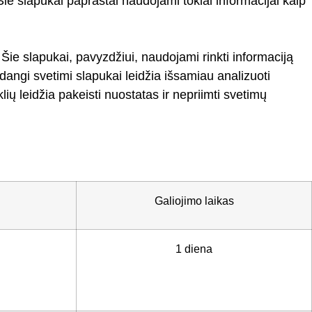
. Šie slapukai paprastai naudojami tokiai informacijai kaip
 Šie slapukai, pavyzdžiui, naudojami rinkti informaciją
Kadangi svetimi slapukai leidžia išsamiau analizuoti
ių leidžia pakeisti nuostatas ir nepriimti svetimų
Galiojimo laikas
1 diena