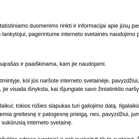
tistiniams duomenims rinkti ir informacijai apie jūsų pasi
ankytojui, pagerintume interneto svetainės naudojimo pa
sąrašas ir paaiškinama, kam jie naudojami.
intyje, kol jūs naršote interneto svetainėje, pavyzdžiui
jie visada išnyksta, kai išjungiate savo žiniatinklio naršy
laikui; tokios rūšies slapukas turi galiojimo datą. Ilgalai
mia greitesnę ir patogesnę prieigą, nes, pavyzdžiui, jums
į sukūrusią interneto svetainę.