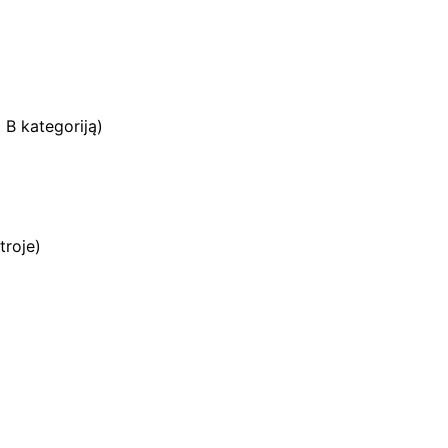
t B kategoriją)
troje)