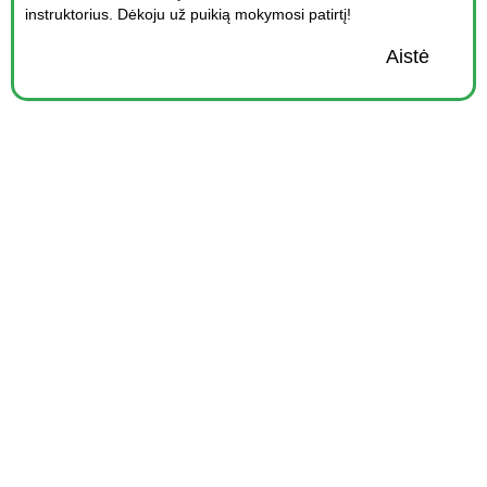
instruktorius. Dėkoju už puikią mokymosi patirtį!
Aistė