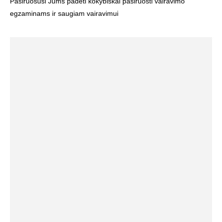
Pasiruošusi Jums padėti kokybiškai pasiruošti vairavimo
egzaminams ir saugiam vairavimui