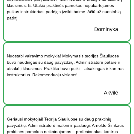
klausimus. E. Utakio praktinės pamokos nepakartojamos –
puikus instruktorius, padėjęs įveikti baimę. Ačiū už nuostabią
patirtį!
Dominyka
Nuostabi vairavimo mokykla! Mokymasis teorijos Šiauliuose
buvo naudingas su daug pavyzdžių. Administratorė patarė ir
atsakė į klausimus. Praktika buvo puiki – atsakingas ir kantrus
instruktorius. Rekomenduoju visiems!
Akvilė
Geriausi mokytojai! Teorija Šiauliuose su daug praktinių
pavyzdžių. Administratorė maloni ir paslaugi. Arnoldo Šimkaus
praktinės pamokos neįkainojamos – profesionalus, kantrus