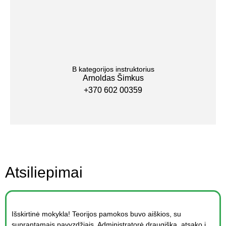
B kategorijos instruktorius
Arnoldas Šimkus
+370 602 00359
Atsiliepimai
Išskirtinė mokykla! Teorijos pamokos buvo aiškios, su
suprantamais pavyzdžiais. Administratorė draugiška, atsako į