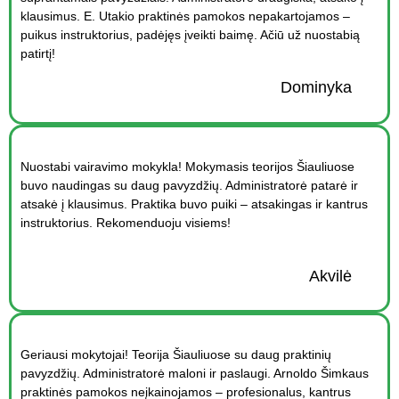
klausimus. E. Utakio praktinės pamokos nepakartojamos –
puikus instruktorius, padėjęs įveikti baimę. Ačiū už nuostabią
patirtį!
Dominyka
Nuostabi vairavimo mokykla! Mokymasis teorijos Šiauliuose
buvo naudingas su daug pavyzdžių. Administratorė patarė ir
atsakė į klausimus. Praktika buvo puiki – atsakingas ir kantrus
instruktorius. Rekomenduoju visiems!
Akvilė
Geriausi mokytojai! Teorija Šiauliuose su daug praktinių
pavyzdžių. Administratorė maloni ir paslaugi. Arnoldo Šimkaus
praktinės pamokos neįkainojamos – profesionalus, kantrus