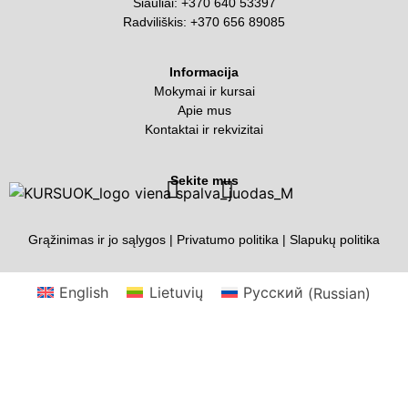
Šiauliai:
+370 640 53397
Radviliškis:
+370 656 89085
Informacija
Mokymai ir kursai
Apie mus
Kontaktai ir rekvizitai
Sekite mus
Grąžinimas ir jo sąlygos
|
Privatumo politika
|
Slapukų politika
English
Lietuvių
Русский
(
Russian
)