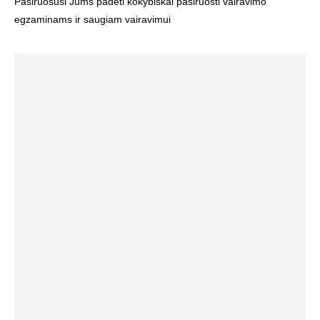
Pasiruošusi Jums padėti kokybiškai pasiruošti vairavimo
egzaminams ir saugiam vairavimui