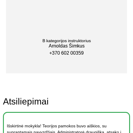
B kategorijos instruktorius
Arnoldas Šimkus
+370 602 00359
Atsiliepimai
Išskirtinė mokykla! Teorijos pamokos buvo aiškios, su
suprantamais pavyzdžiais. Administratorė draugiška, atsako į