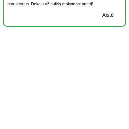
instruktorius. Dėkoju už puikią mokymosi patirtį!
Aistė